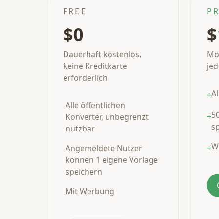
FREE
P
$0
$
Dauerhaft kostenlos,
Mo
keine Kreditkarte
jed
erforderlich
Al
+
Alle öffentlichen
-
5
Konverter, unbegrenzt
+
s
nutzbar
W
Angemeldete Nutzer
+
-
können 1 eigene Vorlage
speichern
Mit Werbung
-