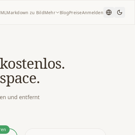
TML
Markdown zu Bild
Mehr
Blog
Preise
Anmelden
kostenlos.
space.
en und entfernt
ren