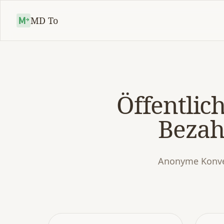
MD To
Öffentlic
Bezah
Anonyme Konver