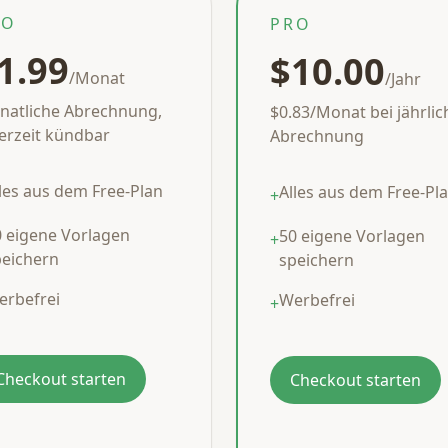
RO
PRO
1.99
$10.00
/Monat
/Jahr
natliche Abrechnung,
$0.83/Monat bei jährlic
erzeit kündbar
Abrechnung
les aus dem Free-Plan
Alles aus dem Free-Pl
+
0 eigene Vorlagen
50 eigene Vorlagen
+
peichern
speichern
erbefrei
Werbefrei
+
Checkout starten
Checkout starten