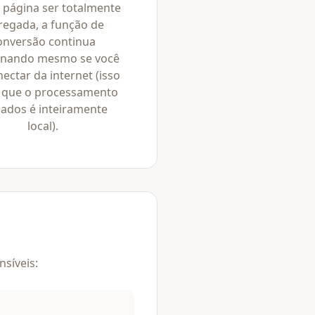
 página ser totalmente
regada, a função de
onversão continua
onando mesmo se você
ectar da internet (isso
 que o processamento
dados é inteiramente
local).
síveis: