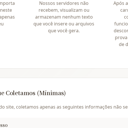
importa
Nossos servidores não
Após a
neste
recebem, visualizam ou
car
 apenas
armazenam nenhum texto
c
eu
que você insere ou arquivos
funci
que você gera.
descon
prova
de 
ue Coletamos (Mínimas)
o site, coletamos apenas as seguintes informações não sen
esso