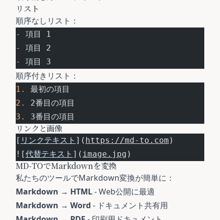
リスト
順序なしリスト：
-
 項目 1
-
 項目 2
-
 項目 3
順序付きリスト：
1.
 最初の項目
2.
 2番目の項目
3.
 3番目の項目
リンクと画像
[
リンクテキスト
](
https://md-to.com
)
![
代替テキスト
](
image.jpg
)
MD-TOでMarkdownを変換
私たちのツールでMarkdown変換が簡単に：
Markdown → HTML
- Web公開に最適
Markdown → Word
- ドキュメント共有用
Markdown → PDF
- 印刷用ドキュメント