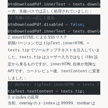
btnDownloadPdf.innerText 
=
 texts.download
一方、失敗パスでは正しく処理されていました：
// 失敗パス——正しく復元
btnDownloadPdf.disabled 
=
 false
;
btnDownloadPdf.innerText 
=
 texts.download
2. innerHTML による XSS リスク
初期バージョンでは
tipText.innerHTML =
でツールチップテキストを注入していま
texts.tip
した。
はユーザー入力ではなく i18n 設
texts.tip
定から来るものですが、
自体が危険な
innerHTML
API です。コードレビュー後、
に変更
textContent
しました：
// Before: tipText.innerHTML = texts.tip;
tipText.textContent 
=
 texts.tip;
3. z-index の乱用
当初、overlay の
は
、toolbar は
z-index
99999