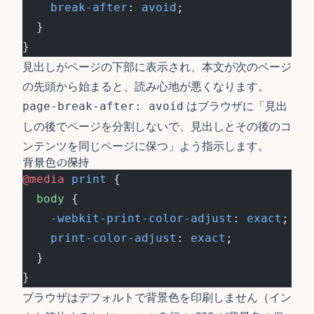
    break-after
: 
avoid
;
  }
}
見出しがページの下部に表示され、本文が次のページ
の先頭から始まると、読み心地が悪くなります。
はブラウザに「見出
page-break-after: avoid
しの後でページを分割しないで、見出しとその後のコ
ンテンツを同じページに保つ」よう指示します。
背景色の保持
@media
 print
 {
  body
 {
    -webkit-print-color-adjust
: 
exact
;
    print-color-adjust
: 
exact
;
  }
}
ブラウザはデフォルトで背景色を印刷しません（イン