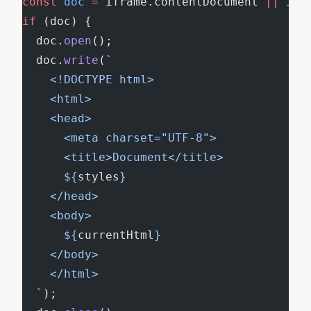
const
 doc
 =
 iframe.contentDocument 
||
 ifr
if
 (doc) {
  doc.
open
();
  doc.
write
(
`
    <!DOCTYPE html>
    <html>
    <head>
      <meta charset="UTF-8">
      <title>Document</title>
      ${
styles
}
    </head>
    <body>
      ${
currentHtml
}
    </body>
    </html>
  `
);