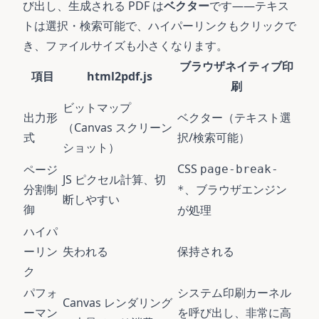
び出し、生成される PDF は
ベクター
です——テキス
トは選択・検索可能で、ハイパーリンクもクリックで
き、ファイルサイズも小さくなります。
ブラウザネイティブ印
項目
html2pdf.js
刷
ビットマップ
出力形
ベクター（テキスト選
（Canvas スクリーン
式
択/検索可能）
ショット）
CSS
ページ
page-break-
JS ピクセル計算、切
分割制
、ブラウザエンジン
*
断しやすい
御
が処理
ハイパ
ーリン
失われる
保持される
ク
パフォ
システム印刷カーネル
Canvas レンダリング
ーマン
を呼び出し、非常に高