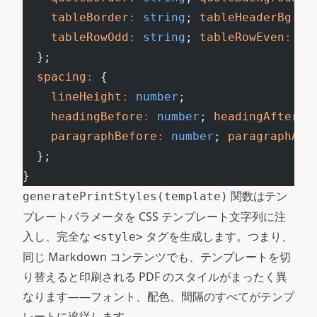
    tableBorder
:
 string
; 
tableHeaderBg
:
 s
    tableRowOdd
:
 string
; 
tableRowEven
:
 st
  };
  spacing
:
 {
    lineHeight
:
 number
;
    headingBefore
:
 number
; 
headingAfter
:
 
    paragraphBefore
:
 number
; 
paragraphAft
  };
}
関数はテン
generatePrintStyles(template)
プレートパラメータを CSS テンプレート文字列に注
入し、完全な
タグを生成します。つまり、
<style>
同じ Markdown コンテンツでも、テンプレートを切
り替えると印刷される PDF のスタイルがまったく異
なります——フォント、配色、間隔のすべてがテンプ
レートに追従します。