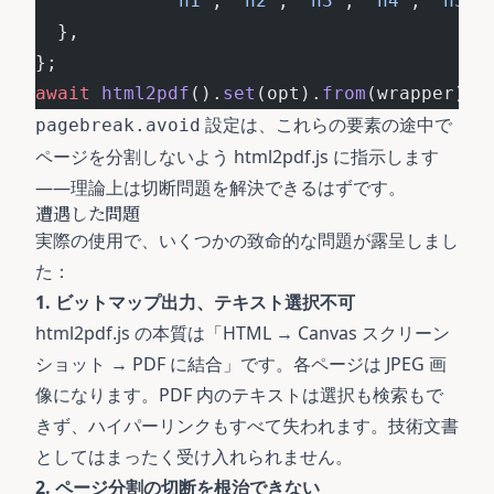
            'h1'
, 
'h2'
, 
'h3'
, 
'h4'
, 
'h5'
,
  },
};
await
 html2pdf
().
set
(opt).
from
(wrapper).
s
設定は、これらの要素の途中で
pagebreak.avoid
ページを分割しないよう html2pdf.js に指示します
——理論上は切断問題を解決できるはずです。
遭遇した問題
実際の使用で、いくつかの致命的な問題が露呈しまし
た：
1. ビットマップ出力、テキスト選択不可
html2pdf.js の本質は「HTML → Canvas スクリーン
ショット → PDF に結合」です。各ページは JPEG 画
像になります。PDF 内のテキストは選択も検索もで
きず、ハイパーリンクもすべて失われます。技術文書
としてはまったく受け入れられません。
2. ページ分割の切断を根治できない