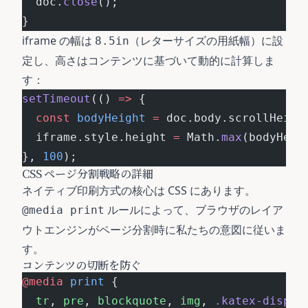
  doc.
close
();
}
iframe の幅は
（レターサイズの用紙幅）に設
8.5in
定し、高さはコンテンツに基づいて動的に計算しま
す：
setTimeout
(() 
=>
 {
  const
 bodyHeight
 =
 doc.body.scrollHeigh
  iframe.style.height 
=
 Math.
max
(bodyHeig
}, 
100
);
CSS ページ分割戦略の詳細
ネイティブ印刷方式の核心は CSS にあります。
ルールによって、ブラウザのレイア
@media print
ウトエンジンがページ分割時に私たちの意図に従いま
す。
コンテンツの切断を防ぐ
@media
 print
 {
  tr
, 
pre
, 
blockquote
, 
img
, 
.katex-displa