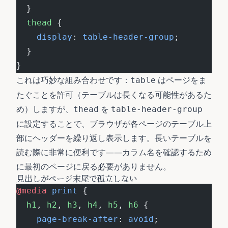
  }
  thead
 {
    display
: 
table-header-group
;
  }
}
これは巧妙な組み合わせです：
はページをま
table
たぐことを許可（テーブルは長くなる可能性があるた
め）しますが、
を
thead
table-header-group
に設定することで、ブラウザが各ページのテーブル上
部にヘッダーを繰り返し表示します。長いテーブルを
読む際に非常に便利です——カラム名を確認するため
に最初のページに戻る必要がありません。
見出しがページ末尾で孤立しない
@media
 print
 {
  h1
, 
h2
, 
h3
, 
h4
, 
h5
, 
h6
 {
    page-break-after
: 
avoid
;