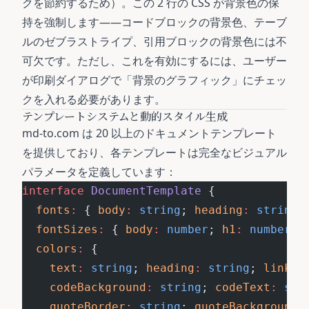
クを節約するため）。この 2 行の CSS が背景色の保
持を強制します——コードブロックの背景色、テーブ
ルのゼブラストライプ、引用ブロックの背景色には不
可欠です。ただし、これを有効にするには、ユーザー
が印刷ダイアログで「背景のグラフィック」にチェッ
クを入れる必要があります。
テンプレートシステムと動的スタイル生成
md-to.com は 20 以上のドキュメントテンプレート
を提供しており、各テンプレートは完全なビジュアル
パラメータを定義しています：
interface
 DocumentTemplate
 {
  fonts
:
 { 
body
:
 string
; 
heading
:
 string
;
  fontSizes
:
 { 
body
:
 number
; 
h1
:
 number
; 
  colors
:
 {
    text
:
 string
; 
heading
:
 string
; 
link
:
 
    codeBackground
:
 string
; 
codeText
:
 str
    quoteBorder
:
 string
; 
quoteBackground
: