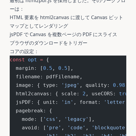
最初は html2pdf.js を採用しました。そのワークフロ
ーは：
HTML 要素を html2canvas に渡して Canvas ビット
マップとしてレンダリング
jsPDF で Canvas を複数ページの PDF にスライス
ブラウザのダウンロードをトリガー
コアの設定：
const
 opt
 =
 {
  margin: [
0.5
, 
0.5
],
  filename: pdfFilename,
  image: { type: 
'jpeg'
, quality: 
0.98
 },
  html2canvas: { scale: 
2
, useCORS: 
true
,
  jsPDF: { unit: 
'in'
, format: 
'letter'
, 
  pagebreak: {
    mode: [
'css'
, 
'legacy'
],
    avoid: [
'pre'
, 
'code'
, 
'blockquote'
, 