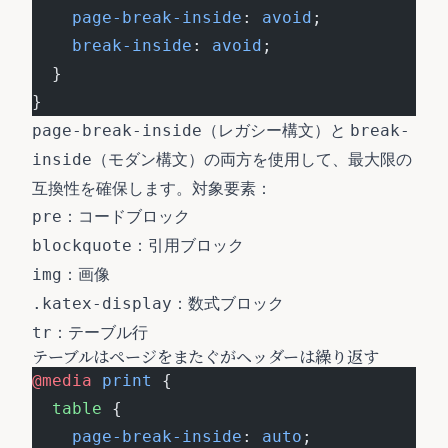
    page-break-inside
: 
avoid
;
    break-inside
: 
avoid
;
  }
}
（レガシー構文）と
page-break-inside
break-
（モダン構文）の両方を使用して、最大限の
inside
互換性を確保します。対象要素：
：コードブロック
pre
：引用ブロック
blockquote
：画像
img
：数式ブロック
.katex-display
：テーブル行
tr
テーブルはページをまたぐがヘッダーは繰り返す
@media
 print
 {
  table
 {
    page-break-inside
: 
auto
;