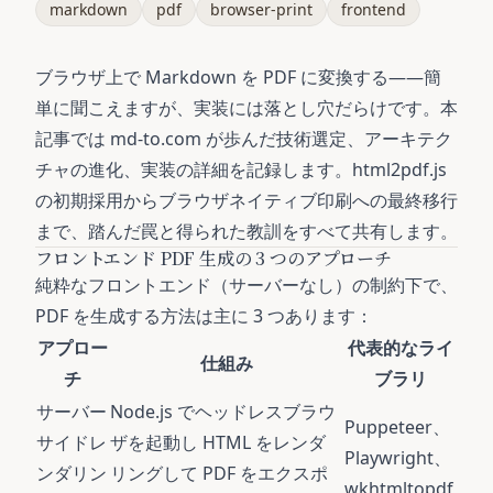
markdown
pdf
browser-print
frontend
ブラウザ上で Markdown を PDF に変換する——簡
単に聞こえますが、実装には落とし穴だらけです。本
記事では md-to.com が歩んだ技術選定、アーキテク
チャの進化、実装の詳細を記録します。html2pdf.js
の初期採用からブラウザネイティブ印刷への最終移行
まで、踏んだ罠と得られた教訓をすべて共有します。
フロントエンド PDF 生成の 3 つのアプローチ
純粋なフロントエンド（サーバーなし）の制約下で、
PDF を生成する方法は主に 3 つあります：
アプロー
代表的なライ
仕組み
チ
ブラリ
サーバー
Node.js でヘッドレスブラウ
Puppeteer、
サイドレ
ザを起動し HTML をレンダ
Playwright、
ンダリン
リングして PDF をエクスポ
wkhtmltopdf