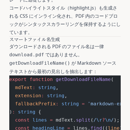
コードハイライトスタイル（highlight.js）も生成さ
れる CSS にインライン化され、PDF 内のコードブロ
ックがシンタックスカラーリングを保持するようにし
ています。
スマートファイル名生成
ダウンロードされる PDF のファイル名は一律
ではありません。
download.pdf
が Markdown ソース
getDownloadFileName()
テキストから最初の見出しを抽出します：
export
 function
 getDownloadFileName
(
  mdText
:
 string
,
  extension
:
 string
,
  fallbackPrefix
:
 string
 =
 'markdown-expo
)
:
 string
 {
  const
 lines
 =
 mdText.
split
(
/
\r
?
\n
/
);
  const
 headingLine
 =
 lines.
find
((
line
) 
=