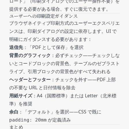
ロード」（印刷ダイアログでのユーザー操作不要）を
提供する必要がある場合、すぐに復元できます。
ユーザーへの印刷設定ガイダンス
ブラウザネイティブ印刷方式のユーザーエクスペリエ
ンスは、印刷ダイアログの設定に依存します。UI で
明確にガイダンスする必要があります：
送信先
：「PDF として保存」を選択
背景のグラフィック
：必ずチェック——チェックしな
いとコードブロックの背景色、テーブルのゼブラスト
ライプ、引用ブロックの背景色がすべて失われる
ヘッダーとフッター
：チェックを外す——PDF 上部
の不要な URL と日付情報を除去
用紙サイズ
：A4（国際標準）または Letter（北米標
準）を推奨
余白
：「デフォルト」を選択——CSS で既に
が定義済み
padding: 20mm
まとめ