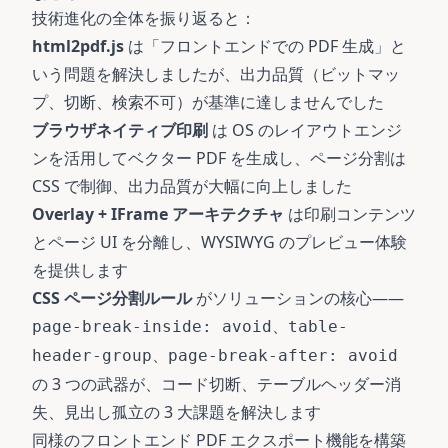
技術進化の全体を振り返ると：
html2pdf.js
は「フロントエンドでの PDF 生成」と
いう問題を解決しましたが、出力品質（ビットマッ
プ、切断、検索不可）が基準に達しませんでした
ブラウザネイティブ印刷
は OS のレイアウトエンジ
ンを活用してベクター PDF を生成し、ページ分割は
CSS で制御、出力品質が大幅に向上しました
Overlay + IFrame アーキテクチャ
は印刷コンテンツ
とページ UI を分離し、WYSIWYG のプレビュー体験
を提供します
CSS ページ分割ルール
がソリューションの核心——
、
page-break-inside: avoid
table-
、
header-group
page-break-after: avoid
の 3 つの武器が、コード切断、テーブルヘッダー消
失、見出し孤立の 3 大課題を解決します
同様のフロントエンド PDF エクスポート機能を構築