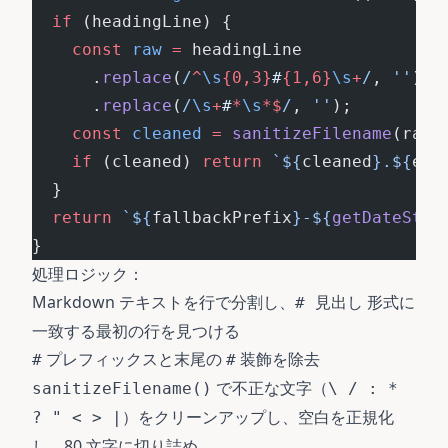
  if
 (headingLine) {
    const
 raw
 =
 headingLine
      .
replace
(
/
^
\s
{0,3}
#
{1,6}
\s
+
/
, 
''
)
      .
replace
(
/
\s
+
#
*
\s
*$
/
, 
''
);
    const
 cleaned
 =
 sanitizeFilename
(raw)
    if
 (cleaned) 
return
 `${
cleaned
}.${
ext
  }
  return
 `${
fallbackPrefix
}-${
getDateStam
}
処理ロジック：
Markdown テキストを行で分割し、
形式に
# 見出し
一致する最初の行を見つける
プレフィックスと末尾の
装飾を除去
#
#
で不正な文字（
sanitizeFilename()
\ / : *
）をクリーンアップし、空白を正規化
? " < > |
し、80 文字に切り詰め