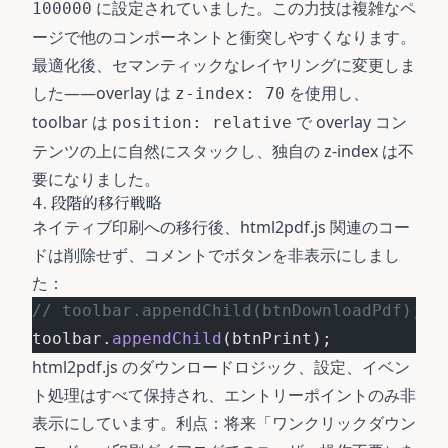
に設定されていました。この力技は複雑なペ
100000
ージで他のコンポーネントと衝突しやすくなります。
最適化後、セマンティックなレイヤリングに変更しま
した——overlay は
を使用し、
z-index: 70
toolbar は
で overlay コン
position: relative
テンツの上に自然にスタックし、独自の z-index は不
要になりました。
4. 段階的移行戦略
ネイティブ印刷への移行後、html2pdf.js 関連のコー
ドは削除せず、コメントでボタンを非表示にしまし
た：
// toolbar.appendChild(btnDownloa
toolbar.
appendChild
(btnPrint);
html2pdf.js のダウンロードロジック、設定、イベン
ト処理はすべて保持され、エントリーポイントのみ非
表示にしています。利点：将来「ワンクリックダウン