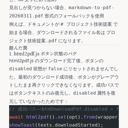
見出しが見つからない場合、
markdown-to-pdf-
形式のフォールバックを使用
20260311.pdf
例えば、ドキュメントが
で
# プロジェクト技術提案
始まる場合、ダウンロードされるファイル名は
プロ
になります。
ジェクト技術提案.pdf
踏んだ罠
1. html2pdf.js ボタン状態のバグ
html2pdf.js のダウンロード完了後、ボタンの
状態が
にリセットされませんでし
disabled
false
た。最初のダウンロード成功後、ボタンがグレーアウ
トしたまま再クリックできなくなります。成功パスで
はボタンテキストのみ復元し、
属性を復
disabled
元していなかったためです：
// 成功パス——btnDownloadPdf.disabled = fa
await
 html2pdf
().
set
(opt).
from
(wrapper).
s
showToast
(texts.downloadStarted);