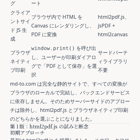
グ
ート
クライア
ブラウザ内で HTML を
html2pdf.js、
ントサイ
Canvas にレンダリングし、
jsPDF +
ド JS 生
PDF に変換
html2canvas
成
を呼び出
window.print()
ブラウザ
サードパーテ
し、ユーザーが印刷ダイアロ
ネイティ
ィライブラリ
グで「PDF として保存」を選
ブ印刷
不要
択
md-to.com は完全な静的サイトで、すべての変換が
ブラウザのローカルで完結し、バックエンドサービス
に依存しません。そのためサーバーサイドのアプロー
チは除外し、html2pdf.js とブラウザネイティブ印刷
のどちらかを選ぶことになりました。
第 1 版：html2pdf.js の試みと断念
初期アプローチ