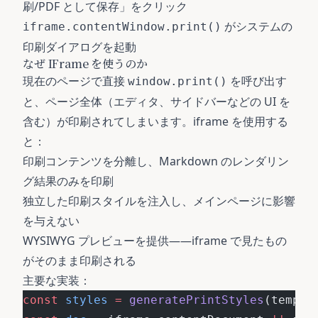
刷/PDF として保存」をクリック
がシステムの
iframe.contentWindow.print()
印刷ダイアログを起動
なぜ IFrame を使うのか
現在のページで直接
を呼び出す
window.print()
と、ページ全体（エディタ、サイドバーなどの UI を
含む）が印刷されてしまいます。iframe を使用する
と：
印刷コンテンツを分離し、Markdown のレンダリン
グ結果のみを印刷
独立した印刷スタイルを注入し、メインページに影響
を与えない
WYSIWYG プレビューを提供——iframe で見たもの
がそのまま印刷される
主要な実装：
const
 styles
 =
 generatePrintStyles
(templa