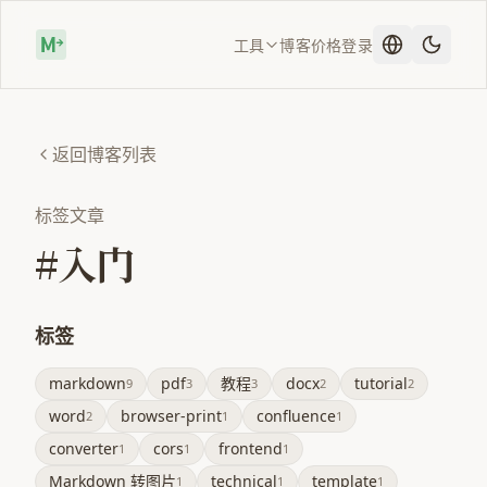
工具
博客
价格
登录
返回博客列表
标签文章
#入门
标签
markdown
pdf
教程
docx
tutorial
9
3
3
2
2
word
browser-print
confluence
2
1
1
converter
cors
frontend
1
1
1
Markdown 转图片
technical
template
1
1
1