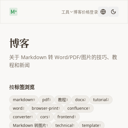
工具
博客
价格
登录
博客
关于 Markdown 转 Word/PDF/图片的技巧、教
程和新闻
按标签浏览
markdown
pdf
教程
docx
tutorial
9
3
3
2
2
word
browser-print
confluence
2
1
1
converter
cors
frontend
1
1
1
Markdown 转图片
technical
template
1
1
1