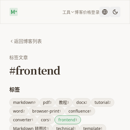
工具
博客
价格
登录
返回博客列表
标签文章
#frontend
标签
markdown
pdf
教程
docx
tutorial
9
3
3
2
2
word
browser-print
confluence
2
1
1
converter
cors
frontend
1
1
1
Markdown 转图片
technical
template
1
1
1