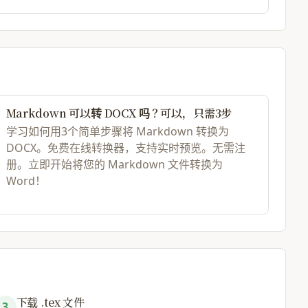
射为惯用的 LaTeX 命令：

| l |}

Markdown 可以转 DOCX 吗？可以，只需3步
\textbf{LaTeX} \\

学习如何用3个简单步骤将 Markdown 转换为
DOCX。免费在线转换器，支持实时预览。无需注
xttt{\section{}} \\

册。立即开始将您的 Markdown 文件转换为
exttt{\subsection{}} \\

Word！
} & \texttt{\textbf{}} \\

} & \texttt{\textit{}} \\

t{ }` & \texttt{\texttt{}} \\

 } 块 & \texttt{lstlisting} 环境 \\

xttt{\begin{quote}} \\

xttt{\begin{itemize}} \\

exttt{\begin{enumerate}} \\

下载 .tex 文件
exttt{tabular} 环境 \\

3