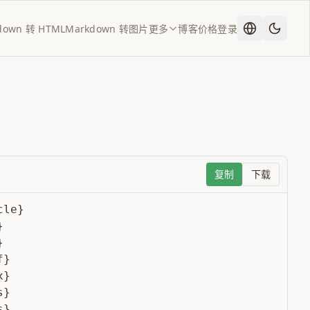
down 转 HTML
Markdown 转图片
更多
博客
价格
登录
复制
下载
le}





}

}

}

}
