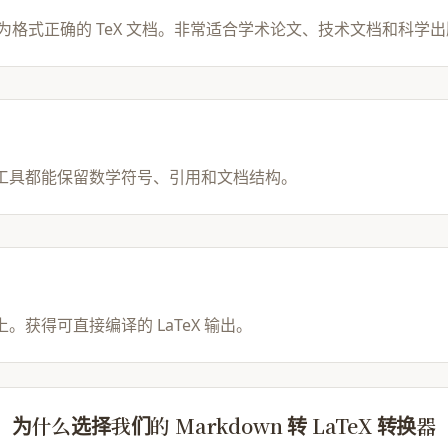
\subsubsection{块级公
 文件转换为格式正确的 TeX 文档。非常适合学术论文、技术文档和科学
用双美元符号包裹：\texttt
\textbf{麦克斯韦方程
$$\nabla \cdot \mat
工具都能保留数学符号、引用和文档结构。
$$\nabla \cdot \math
$$\nabla \times \ma
$$\nabla \times \ma
获得可直接编译的 LaTeX 输出。
\medskip\noindent\hr
\subsection{二、LaT
为什么选择我们的 Markdown 转 LaTeX 转换器
转换器生成完整的可编译 \te