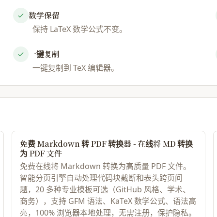
数学保留
\begin{lstlisting}[l
保持 LaTeX 数学公式不变。
\documentclass{artic
\usepackage{amsmath}
一键复制
\usepackage{amssymb}
一键复制到 TeX 编辑器。
\usepackage{listings
\usepackage{booktabs
\title{你的文档标题}

\author{}

\date{}

免费 Markdown 转 PDF 转换器 - 在线将 MD 转换
\begin{document}

为 PDF 文件
\maketitle

免费在线将 Markdown 转换为高质量 PDF 文件。
智能分页引擎自动处理代码块截断和表头跨页问
% 转换后的内容在此...

题，20 多种专业模板可选（GitHub 风格、学术、
商务），支持 GFM 语法、KaTeX 数学公式、语法高
\end{document}

亮，100% 浏览器本地处理，无需注册，保护隐私。