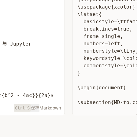
\usepackage{xcolor}

\lstset{

  basicstyle=\ttfami
  breaklines=true,

  frame=single,

  numbers=left,

  numberstyle=\tiny,
  keywordstyle=\colo
  commentstyle=\colo
}

\begin{document}

\subsection{MD-to
保存
Markdown
Ctrl+S
\textbf{MD-to.co
\begin{quote}
