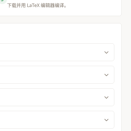
下载并用 LaTeX 编辑器编译。
ule\medskip

文档示例}

m 编写学术风格章节的完整示例：

 1 — 等比数列求和}

等比级数收敛：

y} ar^n = \frac{a}{1-r}$$

 a + ar + ar^2 + \cdots$，则 $rS = ar + ar^2
es S(1-r) = a \implies S = \frac{a}{1-r} \quad