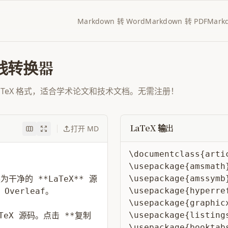
Markdown 转 Word
Markdown 转 PDF
Mark
 在线转换器
转换为 TeX 格式，适合学术论文和技术文档。无需注册！
LaTeX 输出
打开 MD
\documentclass{artic
\usepackage{amsmath}
\usepackage{amssymb}
\usepackage{hyperref
\usepackage{graphicx
\usepackage{listings
\usepackage{booktabs