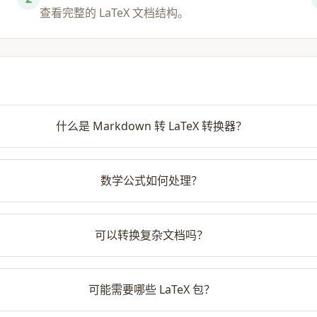
\hline

查看完整的 LaTeX 文档结构。
\end{tabular}

\end{center}

\medskip\noindent\hr
\subsection{三、学术
什么是 Markdown 转 LaTeX 转换器？
以下是使用 MD-to.co
数学公式如何处理？
\subsubsection{定理
对于 $|r| < 1$，无穷
可以转换复杂文档吗？
$$\sum_{n=0}^{\inft
\textbf{证明}：设 $S =
可能需要哪些 LaTeX 包？
$$S - rS = a \impli