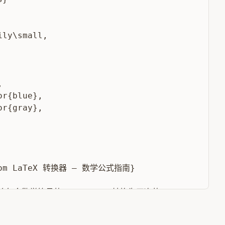
ly\small,



r{blue},

r{gray},

.com LaTeX 转换器 — 数学公式指南}

m} 将包含数学符号的 Markdown 转换为干净的 \textbf{LaT