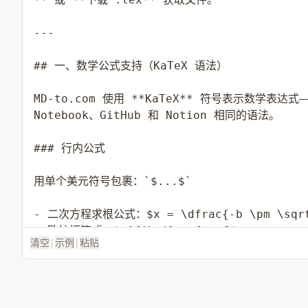
清空
|
示例
|
粘贴