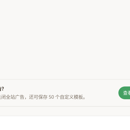
在左侧编写含数学符号的 Mar
\end{quote}

\medskip\noindent\hr
\subsection{一、数学
MD-to.com 使用 \tex
\subsubsection{行内公
用单个美元符号包裹：\textt
告？
\begin{itemize}

查看
，关闭全站广告，还可保存 50 个自定义模板。
\item 二次方程求根公式：$x 
\item 欧拉恒等式：$e^{i
\item 正态分布：$f(x) = 
\end{itemize}
