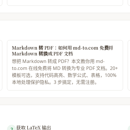
\end{lstlisting}

所有 Markdown 元素映
\begin{center}

\begin{tabular}{| l 
\hline

Markdown 转 PDF：如何用 md-to.com 免费将
\textbf{Markdown} & 
Markdown 转换成 PDF 文档
\hline

想把 Markdown 转成 PDF？本文教你用 md-
\texttt{# 标题} & \te
to.com 在线免费将 MD 转换为专业 PDF 文档。20+
\texttt{## 小节} & \t
模板可选，支持代码高亮、数学公式、表格，100%
\texttt{\textbf{粗体}
本地处理保护隐私。3 步搞定，无需注册。
\texttt{\textit{斜体}
`\texttt{ }代码\textt
\texttt{ }`\texttt{
\texttt{> 引用} & \te
\texttt{- 列表} & \te
\texttt{1. 列表} & \t
获取 LaTeX 输出
`\ & 表格 \ & ` & \t
2