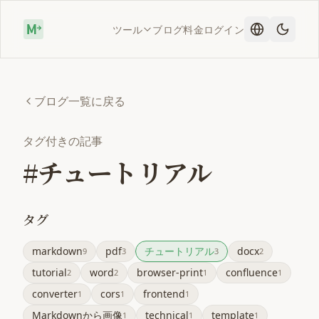
ツール
ブログ
料金
ログイン
ブログ一覧に戻る
タグ付きの記事
#チュートリアル
タグ
markdown
pdf
チュートリアル
docx
9
3
3
2
tutorial
word
browser-print
confluence
2
2
1
1
converter
cors
frontend
1
1
1
Markdownから画像
technical
template
1
1
1