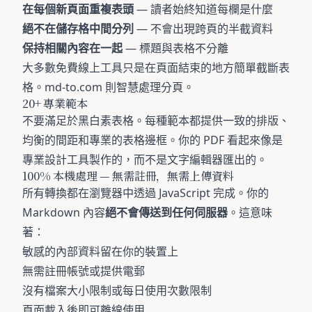
在每個新頁面重複表頭
— 讀者始終知道每欄是什麼
絕不在儲存格中間分列
— 不會出現跨頁的半截資料
保持相關內容在一起
— 標題與表格不分離
大多數免費線上工具只是在頁面結束的地方簡單截斷表
格。md-to.com 則智慧處理分頁。
20+ 專業範本
不要滿足於黑白素表格。每種範本都提供一致的排版、
均衡的間距和專業的表格邊框。你的 PDF 看起來像是
專業設計工具製作的，而不是文字編輯器匯出的。
100% 本機處理 — 無需註冊，無需上傳資料
所有轉換都在瀏覽器中透過 JavaScript 完成。你的
Markdown 內容
絕不會傳送到任何伺服器
。這意味
著：
敏感的內部資料留在你的裝置上
無需註冊帳號或提供電郵
沒有檔案大小限制或每日使用次數限制
頁面載入後即可離線使用