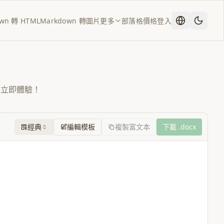
wn 轉 HTML
Markdown 轉圖片
更多
部落格
價格
登入
。立即體驗！
經典
編輯模板
複製富文本
下載 .docx