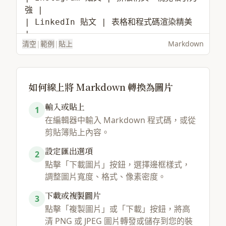
清空
|
範例
|
貼上
Markdown
如何線上將 Markdown 轉換為圖片
輸入或貼上
1
在編輯器中輸入 Markdown 程式碼，或從
載入範例
選擇檔案
剪貼簿貼上內容。
設定匯出選項
2
點擊「下載圖片」按鈕，選擇邊框樣式，
調整圖片寬度、格式、像素密度。
下載或複製圖片
3
點擊「複製圖片」或「下載」按鈕，將高
清 PNG 或 JPEG 圖片轉發或儲存到您的裝