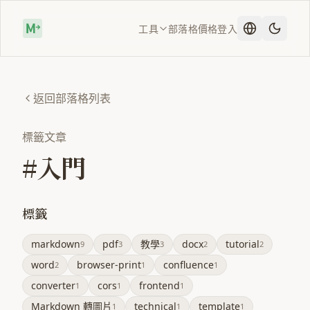
工具
部落格
價格
登入
返回部落格列表
標籤文章
#入門
標籤
markdown
pdf
教學
docx
tutorial
9
3
3
2
2
word
browser-print
confluence
2
1
1
converter
cors
frontend
1
1
1
Markdown 轉圖片
technical
template
1
1
1